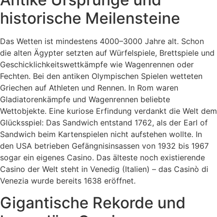
historische Meilensteine
Das Wetten ist mindestens 4000–3000 Jahre alt. Schon
die alten Ägypter setzten auf Würfelspiele, Brettspiele und
Geschicklichkeitswettkämpfe wie Wagenrennen oder
Fechten. Bei den antiken Olympischen Spielen wetteten
Griechen auf Athleten und Rennen. In Rom waren
Gladiatorenkämpfe und Wagenrennen beliebte
Wettobjekte. Eine kuriose Erfindung verdankt die Welt dem
Glücksspiel: Das Sandwich entstand 1762, als der Earl of
Sandwich beim Kartenspielen nicht aufstehen wollte. In
den USA betrieben Gefängnisinsassen von 1932 bis 1967
sogar ein eigenes Casino. Das älteste noch existierende
Casino der Welt steht in Venedig (Italien) – das Casinò di
Venezia wurde bereits 1638 eröffnet.
Gigantische Rekorde und