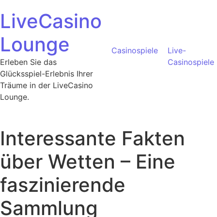
Skip to content
LiveCasino
Lounge
Casinospiele
Live-
Erleben Sie das
Casinospiele
Glücksspiel-Erlebnis Ihrer
Träume in der LiveCasino
Lounge.
Interessante Fakten
über Wetten – Eine
faszinierende
Sammlung