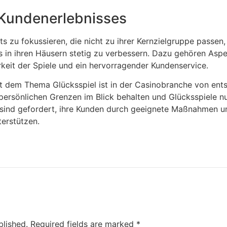
Kundenerlebnisses
ts zu fokussieren, die nicht zu ihrer Kernzielgruppe passen
is in ihren Häusern stetig zu verbessern. Dazu gehören Asp
rkeit der Spiele und ein hervorragender Kundenservice.
 dem Thema Glücksspiel ist in der Casinobranche von ents
nd persönlichen Grenzen im Blick behalten und Glücksspiele 
 sind gefordert, ihre Kunden durch geeignete Maßnahmen u
terstützen.
blished.
Required fields are marked
*