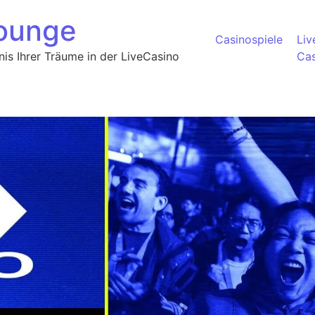
Lounge
Casinospiele
Liv
nis Ihrer Träume in der LiveCasino
Cas