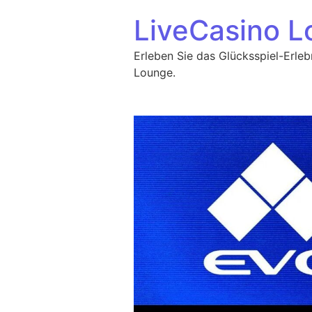
Skip to content
LiveCasino 
Erleben Sie das Glücksspiel-Erleb
Lounge.