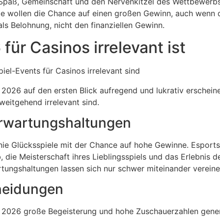
Spaß, Gemeinschaft und den Nervenkitzel des Wettbewerbs
Sie wollen die Chance auf einen großen Gewinn, auch wenn d
ls Belohnung, nicht den finanziellen Gewinn.
ür Casinos irrelevant ist
2026 auf den ersten Blick aufregend und lukrativ erschein
weitgehend irrelevant sind.
Erwartungshaltungen
inie Glücksspiele mit der Chance auf hohe Gewinne. Esports
b, die Meisterschaft ihres Lieblingsspiels und das Erlebnis 
ungshaltungen lassen sich nur schwer miteinander vereine
neidungen
 2026 große Begeisterung und hohe Zuschauerzahlen gener