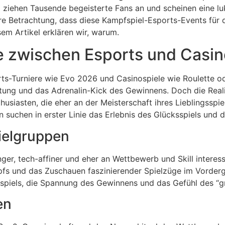
 ziehen Tausende begeisterte Fans an und scheinen eine lu
ere Betrachtung, dass diese Kampfspiel-Esports-Events für 
sem Artikel erklären wir, warum.
e zwischen Esports und Casin
ts-Turniere wie Evo 2026 und Casinospiele wie Roulette od
ung und das Adrenalin-Kick des Gewinnens. Doch die Realit
husiasten, die eher an der Meisterschaft ihres Lieblingsspiel
n suchen in erster Linie das Erlebnis des Glücksspiels und
ielgruppen
ger, tech-affiner und eher an Wettbewerb und Skill interessi
pfs und das Zuschauen faszinierender Spielzüge im Vorder
spiels, die Spannung des Gewinnens und das Gefühl des “g
en