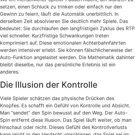
setzen, einen Schluck zu trinken oder einfach nur den
Gewinn zu feiern, läuft die Automatik unerbittlich. In
derselben Zeit absolvieren Sie deutlich mehr Spiele. Das
bedeutet: Sie durchlaufen den langfristigen Zyklus des RTP
viel schneller. Kurzfristige Schwankungen treten
komprimiert auf. Diese emotionalen Achterbahnfahrten
werden intensiver erlebt. Sie können fälschlicherweise der
Auto-Funktion angelastet werden. Die Mathematik dahinter
bleibt dieselbe, nur das persönliche Erlebnis ist ein
anderes.
Die Illusion der Kontrolle
Viele Spieler schätzen das physische Drücken des
Knopfes. Es schafft ein Gefühl von Kontrolle und Absicht.
Man “sendet” den Spin bewusst auf den Weg. Der Auto-
Spin entfernt diese Illusion. Das Spiel läuft weiter, ob man
hinschaut oder nicht. Dieses Gefühl des Kontrollverlusts
kann leicht in den Verdacht umschlagen, das Spiel sei im