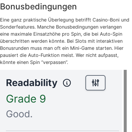
Bonusbedingungen
Eine ganz praktische Überlegung betrifft Casino-Boni und
Sonderfeatures. Manche Bonusbedingungen verlangen
eine maximale Einsatzhöhe pro Spin, die bei Auto-Spin
überschritten werden könnte. Bei Slots mit interaktiven
Bonusrunden muss man oft ein Mini-Game starten. Hier
pausiert die Auto-Funktion meist. Wer nicht aufpasst,
könnte einen Spin “verpassen”.