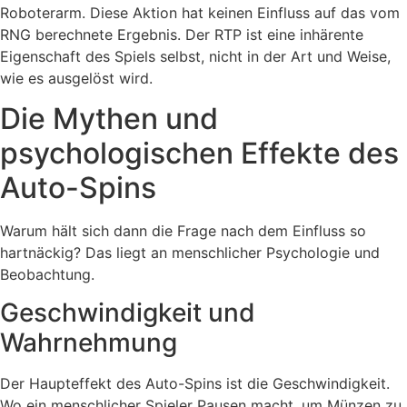
Roboterarm. Diese Aktion hat keinen Einfluss auf das vom
RNG berechnete Ergebnis. Der RTP ist eine inhärente
Eigenschaft des Spiels selbst, nicht in der Art und Weise,
wie es ausgelöst wird.
Die Mythen und
psychologischen Effekte des
Auto-Spins
Warum hält sich dann die Frage nach dem Einfluss so
hartnäckig? Das liegt an menschlicher Psychologie und
Beobachtung.
Geschwindigkeit und
Wahrnehmung
Der Haupteffekt des Auto-Spins ist die Geschwindigkeit.
Wo ein menschlicher Spieler Pausen macht, um Münzen zu