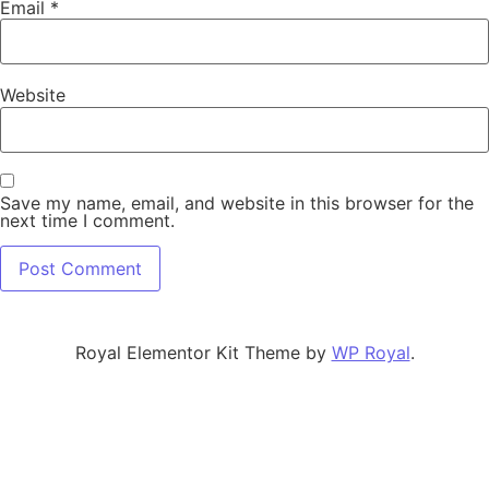
Email
*
Website
Save my name, email, and website in this browser for the
next time I comment.
Royal Elementor Kit Theme by
WP Royal
.