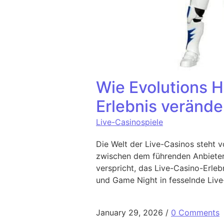
Wie Evolutions 
Erlebnis verände
Live-Casinospiele
Die Welt der Live-Casinos steht 
zwischen dem führenden Anbieter
verspricht, das Live-Casino-Erleb
und Game Night in fesselnde Liv
January 29, 2026
/
0 Comments