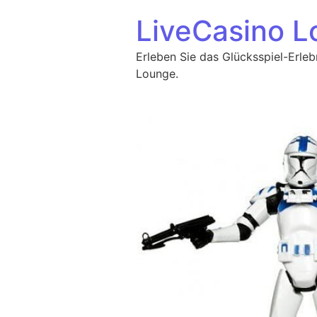
Skip to content
LiveCasino 
Erleben Sie das Glücksspiel-Erleb
Lounge.